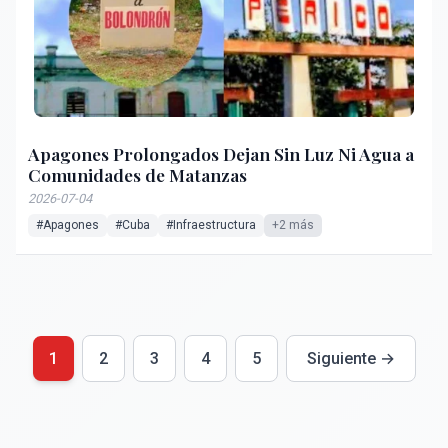
Apagones Prolongados Dejan Sin Luz Ni Agua a
Comunidades de Matanzas
2026-07-04
#Apagones
#Cuba
#Infraestructura
+2 más
1
2
3
4
5
Siguiente →