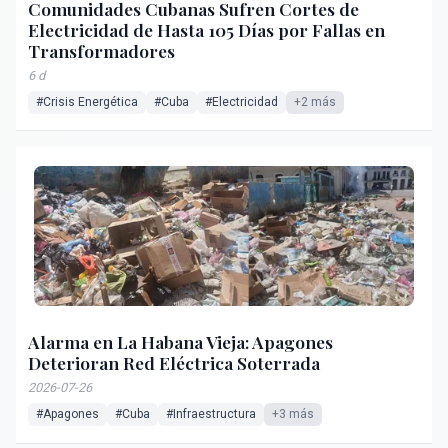
Comunidades Cubanas Sufren Cortes de
Electricidad de Hasta 105 Días por Fallas en
Transformadores
6 d
#Crisis Energética
#Cuba
#Electricidad
+2 más
Alarma en La Habana Vieja: Apagones
Deterioran Red Eléctrica Soterrada
2026-07-26
#Apagones
#Cuba
#Infraestructura
+3 más