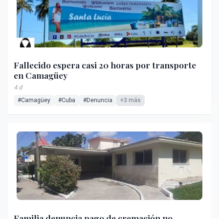
Fallecido espera casi 20 horas por transporte
en Camagüey
4 d
#Camagüey
#Cuba
#Denuncia
+3 más
Familia denuncia pago de cremación no