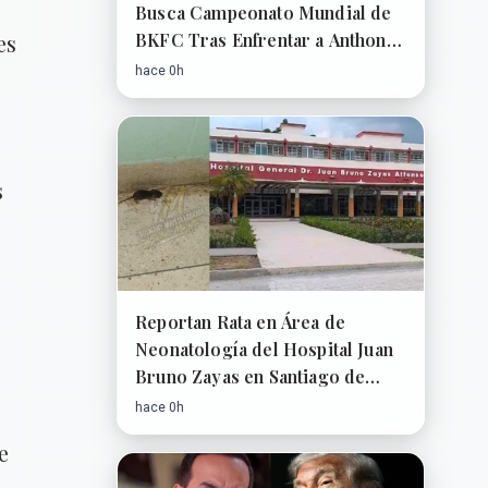
Busca Campeonato Mundial de
BKFC Tras Enfrentar a Anthony
es
Garrett
hace 0h
s
Reportan Rata en Área de
Neonatología del Hospital Juan
Bruno Zayas en Santiago de
Cuba
hace 0h
e