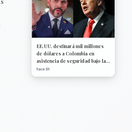
ás
a
EE.UU. destinará mil millones
de dólares a Colombia en
asistencia de seguridad bajo la
nueva presidencia
hace 0h