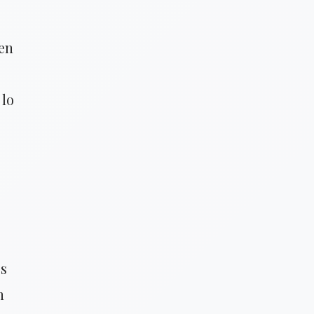
ten
 lo
os
n