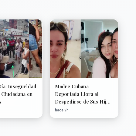
Día: Inseguridad
Madre Cubana
a Ciudadana en
Deportada Llora al
s
Despedirse de Sus Hijos
en Cancún
hace 9h