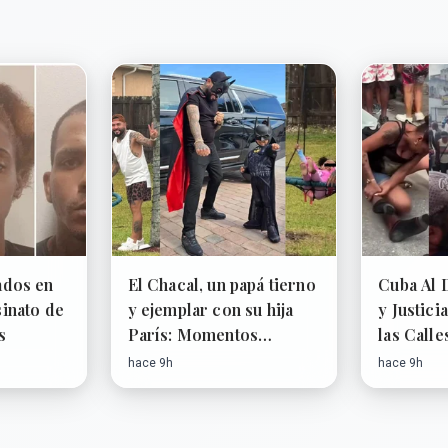
ados en
El Chacal, un papá tierno
Cuba Al 
inato de
y ejemplar con su hija
y Justici
s
París: Momentos
las Calle
familiares conquistan las
hace 9h
hace 9h
redes