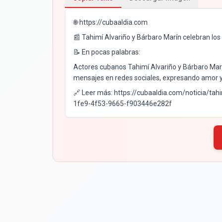
🌐 https://cubaaldia.com
📰 Tahimí Alvariño y Bárbaro Marín celebran los
📝 En pocas palabras:
Actores cubanos Tahimí Alvariño y Bárbaro Marí
mensajes en redes sociales, expresando amor y 
🔗 Leer más: https://cubaaldia.com/noticia/ta
1fe9-4f53-9665-f903446e282f