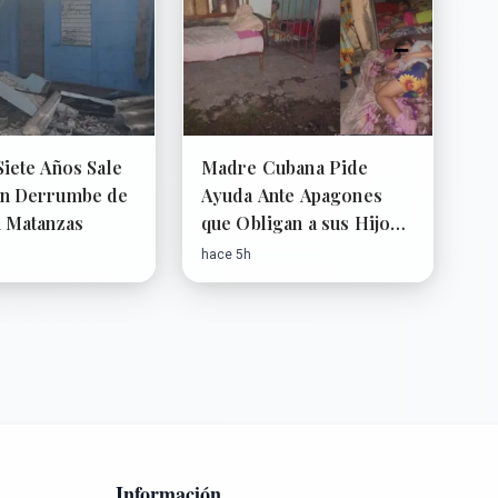
Siete Años Sale
Madre Cubana Pide
en Derrumbe de
Ayuda Ante Apagones
n Matanzas
que Obligan a sus Hijos a
Dormir Afuera
hace 5h
Información