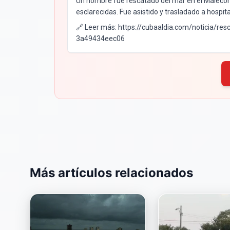
Un hombre fue rescatado del mar en el Malecón 
esclarecidas. Fue asistido y trasladado a hospita
🔗 Leer más: https://cubaaldia.com/noticia/
3a49434eec06
Más artículos relacionados