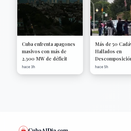
Cuba enfrenta apagones
Más de 50 Cadá
masivos con más de
Hallados en
2.300 MW de déficit
Descomposició
Funeraria de C
hace 3h
hace 5h
CubaAlDia.com