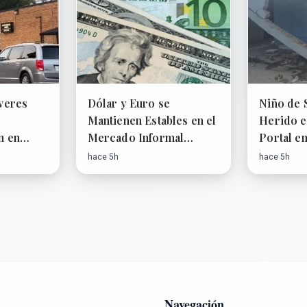
veres
Dólar y Euro se
Niño de 
Mantienen Estables en el
Herido 
n en
Mercado Informal
Portal e
hicago
Cubano
hace 5h
hace 5h
Navegación