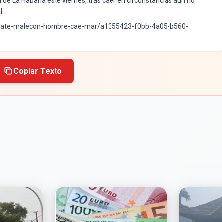
de La Habana este viernes, tras caer en circunstancias aún no
l.
rescate-malecon-hombre-cae-mar/a1355423-f0bb-4a05-b560-
Copiar Texto