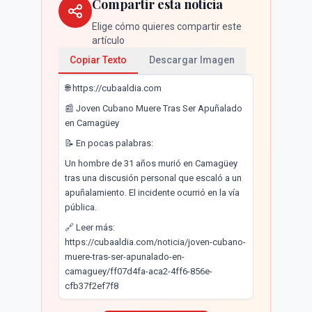
Compartir esta noticia
Elige cómo quieres compartir este
artículo
Copiar Texto
Descargar Imagen
🌐 https://cubaaldia.com
📰 Joven Cubano Muere Tras Ser Apuñalado
en Camagüey
📝 En pocas palabras:
Un hombre de 31 años murió en Camagüey
tras una discusión personal que escaló a un
apuñalamiento. El incidente ocurrió en la vía
pública.
🔗 Leer más:
https://cubaaldia.com/noticia/joven-cubano-
muere-tras-ser-apunalado-en-
camaguey/ff07d4fa-aca2-4ff6-856e-
cfb37f2ef7f8