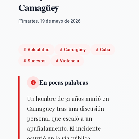
Camagüey
martes, 19 de mayo de 2026
#
Actualidad
#
Camagüey
#
Cuba
#
Sucesos
#
Violencia
En pocas palabras
Un hombre de 31 años murió en
Camagüey tras una discusión
personal que escaló a un
apuñalamiento. El incidente
ocurrió en la vía pública.