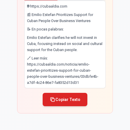
🌐 https://cubaaldia.com
📰 Emilio Estefan Prioritizes Support for
Cuban People Over Business Ventures
📝 En pocas palabras:
Emilio Estefan clarifies he will not invest in
Cuba, focusing instead on social and cultural
support for the Cuban people.
🔗 Leer más:
https://cubaaldia.com/noticia/emilio-
estefan-prioritizes-support-for-cuban-
people-over-business-ventures/03dbfe4b-
a7df-4c24-86e7-fa8352d13d31
Copiar Texto